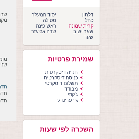
שהו
דלתון
יסוד המעלה
מקומות
כחל
מטולה
קרית שמונה
ראש פינה
שאר ישוב
שדה אליעזר
שזור
שמירת פרטיות
מומל
שניכ
חנייה דיסקרטית
כניסה דיסקרטית
תשלום דיסקרטי
חדר
מבודד
חדרי
ג'קוזי
גיי פרינדלי
חדר
השכרה לפי שעות