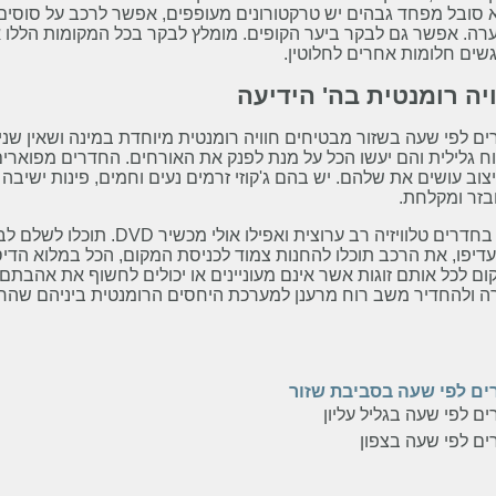
סובל מפחד גבהים יש טרקטורונים מעופפים, אפשר לרכב על סוסים, 
רה. אפשר גם לבקר ביער הקופים. מומלץ לבקר בכל המקומות הללו א
שים חלומות אחרים לחלוטין.
יה רומנטית בה' הידיעה
ם לפי שעה בשזור מבטיחים חוויה רומנטית מיוחדת במינה ושאין שני
ח גלילית והם יעשו הכל על מנת לפנק את האורחים. החדרים מפוארים,
צוב עושים את שלהם. יש בהם ג'קוזי זרמים נעים וחמים, פינות ישיב
בזר ומקלחת.
בחדרים טלוויזיה רב ערוצית ואפילו אולי מכשיר
DVD
. תוכלו לשלם לב
יפו, את הרכב תוכלו להחנות צמוד לכניסת המקום, הכל במלוא הדי
ם לכל אותם זוגות אשר אינם מעוניינים או יכולים לחשוף את אהבתם 
 ולהחדיר משב רוח מרענן למערכת היחסים הרומנטית ביניהם שהרי י
ים לפי שעה בסביבת שזור
ם לפי שעה בגליל עליון
ים לפי שעה בצפון