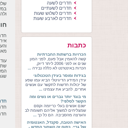
חדרים לשעה
שלא 
חדרים לשעתיים
במע
חדרים לשלוש שעות
ולהג
חדרים לארבע שעות
חוו
חדרי
אירו
כתבות
והעי
מאו
הכרויות ברשתות החברתיות
קשה להאמין אבל פעם, לפני המון
עוד 
שנים או לפני 2006 ליתר דיוק,
שתעד
הכרות באינטרנט לא כללה נבירה
...
המקו
בגידות ומוסר בעידן הטכנולוגי
שגרה
עידן המידע הדיגיטלי הביא עמו שפע
של יכולות חדשות לתקשר עם אנשים
אחרים, להביע את עצמינו
...
מי בוגד יותר גברים או נשים ומה
חדר
הקשר לסלפי?
ישנם אנשים בעלי כריזמה וקסם
חדרי
שמצליחים למשוך אליהם תשומת לב
חדר
והערצה מהסביבה. הם כל כך
...
האישה הטובה, סקנדל, האנטומיה
של גריי, כתום זה השחור החדש -