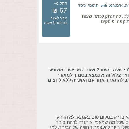
החל מ-
חניה במקום, ג'קוזי, כניסה דיסקרטית, מרפסת דיסקרטית, אינטרנט wifi, הזמנת עיסוי
67 ₪
שלם. להתנתק לכמה שעות
מחיר לשעה
 קפה ופינוקים.
בהזמנת 3 שעות
י שעה בשזור? שזור הוא יישוב משופע
וויר צלול והוא נמצא בסמוך למוקדי
ו, להתאחד אחד עם השנייה ללא לחצים
מצא בדיוק במקום טוב באמצע. לא הרחק
שכל מה שמעניין אותו זה להיות ביחד
יולי רייזר להעצמת החוויה של הביחד, למי