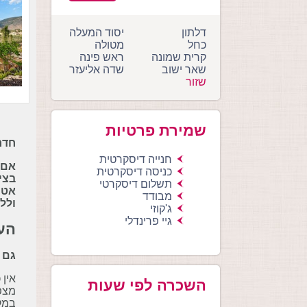
דלתון
יסוד המעלה
כחל
מטולה
קרית שמונה
ראש פינה
שאר ישוב
שדה אליעזר
שזור
שמירת פרטיות
חדר
חנייה דיסקרטית
אם 
כניסה דיסקרטית
בצימ
תשלום דיסקרטי
אטר
מבודד
ולל
ג'קוזי
גיי פרינדלי
העמ
גם 
אין 
השכרה לפי שעות
מצפת
במקו