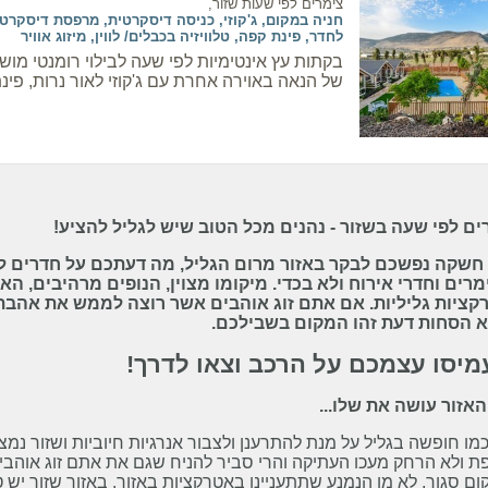
צימרים לפי שעות שזור,
לחדר, פינת קפה, טלוויזיה בכבלים/ לווין, מיזוג אוויר
בקתות עץ אינטימיות לפי שעה לבילוי רומנטי מו
של הנאה באוירה אחרת עם ג'קוזי לאור נרות, פינת
ים לפי שעה בשזור - נהנים מכל הטוב שיש לגליל להציע!
חשקה נפשכם לבקר באזור מרום הגליל, מה דעתכם על חדרים לפ
רים וחדרי אירוח ולא בכדי. מיקומו מצוין, הנופים מרהיבים, הא
קציות גליליות. אם אתם זוג אוהבים אשר רוצה לממש את אהבת
א הסחות דעת זהו המקום בשבילכם.
יסו עצמכם על הרכב וצאו לדרך!
האזור עושה את שלו...
כמו חופשה בגליל על מנת להתרענן ולצבור אנרגיות חיוביות ושזור נ
 ולא הרחק מעכו העתיקה והרי סביר להניח שגם את אתם זוג אוהבים 
ם סגור, לא מן הנמנע שתתעניינו באטרקציות באזור. באזור שזור יש ט