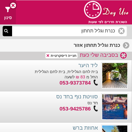
סינון
כנרת וגליל תחתון אזור
בסביבה שלי כעת
חנייה דיסקרטית
ליד היער
בית לחם הגלילית, בית לחם הגלילית
החל מ
83 ₪
לשעה
053-9373784
סוויטת נוף בחד נס
חד נס
053-9425786
אחוזת ברש