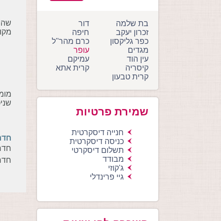
שהו
בת שלמה
דור
מקומות
זכרון יעקב
חיפה
כפר גליקסון
כרם מהר''ל
מגדים
עופר
עין הוד
עמיקם
קיסריה
קרית אתא
קרית טבעון
מומל
שניכ
שמירת פרטיות
חנייה דיסקרטית
חדר
כניסה דיסקרטית
חדר
תשלום דיסקרטי
מבודד
חדר
ג'קוזי
גיי פרינדלי